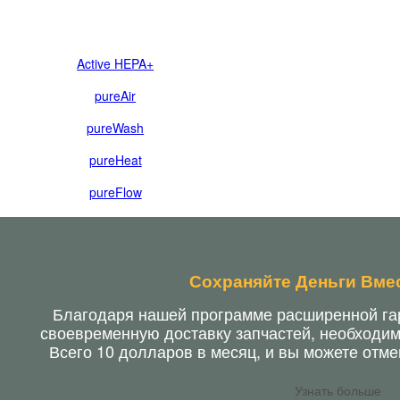
очиститель будет работать с максимальной прои
Active HEPA+
pureAir
pureWash
pureHeat
pureFlow
Сохраняйте Деньги Вме
Благодаря нашей программе расширенной гар
своевременную доставку запчастей, необходи
Всего 10 долларов в месяц, и вы можете отме
Узнать больше