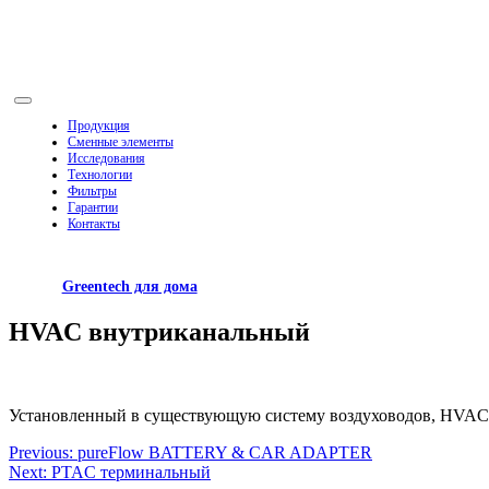
Skip
to
content
Toggle
Navigation
Продукция
Сменные элементы
Исследования
Технологии
Фильтры
Гарантии
Контакты
Greentech для дома
HVAC внутриканальный
Установленный в существующую систему воздуховодов, HVAC 
Навигация
Previous:
pureFlow BATTERY & CAR ADAPTER
Next:
PTAC терминальный
по