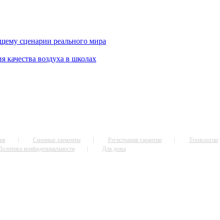
щему сценарии реального мира
я качества воздуха в школах
ия
Сменные элементы
Регистрация гарантии
Технологии
Политика конфиденциальности
Для дома