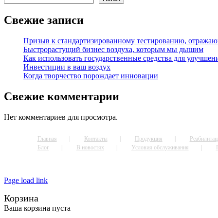
Свежие записи
Призыв к стандартизированному тестированию, отражаю
Быстрорастущий бизнес воздуха, которым мы дышим
Как использовать государственные средства для улучшени
Инвестиции в ваш воздух
Когда творчество порождает инновации
Свежие комментарии
Нет комментариев для просмотра.
Главная
Контакты
Продукция
Реабилитац
Блог
В новостях
Условия обслуживания
© 2022 Greentech Environmental, LLC., All rights reserved.
Page load link
Go
Корзина
to
Top
Ваша корзина пуста