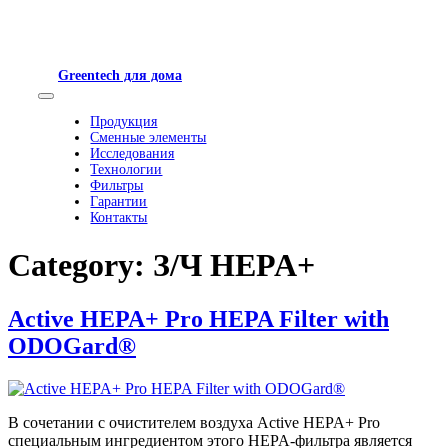
Skip
to
content
Greentech для дома
Toggle
Продукция
Navigation
Сменные элементы
Исследования
Технологии
Фильтры
Гарантии
Контакты
Category:
З/Ч HEPA+
Active HEPA+ Pro HEPA Filter with
ODOGard®
В сочетании с очистителем воздуха Active HEPA+ Pro
специальным ингредиентом этого HEPA-фильтра является