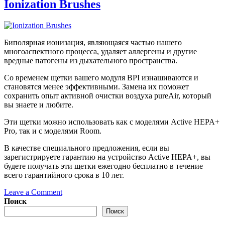
HEPA+
Ionization Brushes
Room
PCO
Cell
Биполярная ионизация, являющаяся частью нашего
многоаспектного процесса, удаляет аллергены и другие
вредные патогены из дыхательного пространства.
Со временем щетки вашего модуля BPI изнашиваются и
становятся менее эффективными. Замена их поможет
сохранить опыт активной очистки воздуха pureAir, который
вы знаете и любите.
Эти щетки можно использовать как с моделями Active HEPA+
Pro, так и с моделями Room.
В качестве специального предложения, если вы
зарегистрируете гарантию на устройство Active HEPA+, вы
будете получать эти щетки ежегодно бесплатно в течение
всего гарантийного срока в 10 лет.
on
Leave a Comment
Ionization
Поиск
Brushes
Поиск