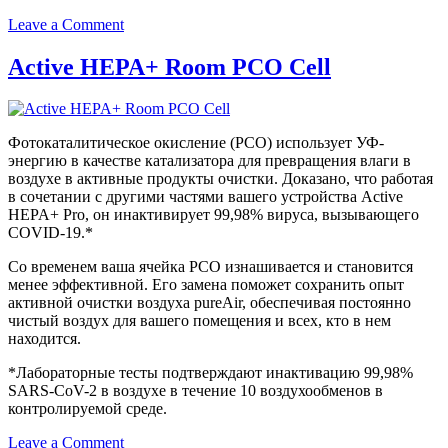
on
Leave a Comment
Active
HEPA+
Active HEPA+ Room PCO Cell
Room
HEPA
Filter
with
Фотокаталитическое окисление (PCO) использует УФ-
ODOGard®
энергию в качестве катализатора для превращения влаги в
воздухе в активные продукты очистки. Доказано, что работая
в сочетании с другими частями вашего устройства Active
HEPA+ Pro, он инактивирует 99,98% вируса, вызывающего
COVID-19.*
Со временем ваша ячейка PCO изнашивается и становится
менее эффективной. Его замена поможет сохранить опыт
активной очистки воздуха pureAir, обеспечивая постоянно
чистый воздух для вашего помещения и всех, кто в нем
находится.
*Лабораторные тесты подтверждают инактивацию 99,98%
SARS-CoV-2 в воздухе в течение 10 воздухообменов в
контролируемой среде.
on
Leave a Comment