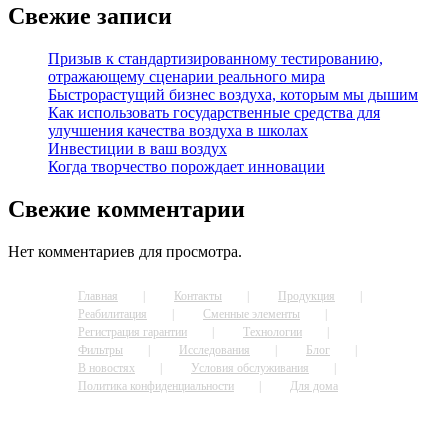
Свежие записи
Призыв к стандартизированному тестированию,
отражающему сценарии реального мира
Быстрорастущий бизнес воздуха, которым мы дышим
Как использовать государственные средства для
улучшения качества воздуха в школах
Инвестиции в ваш воздух
Когда творчество порождает инновации
Свежие комментарии
Нет комментариев для просмотра.
Главная
Контакты
Продукция
Реабилитация
Сменные элементы
Регистрация гарантии
Технологии
Фильтры
Исследования
Блог
В новостях
Условия обслуживания
Политика конфиденциальности
Для дома
© 2022 Greentech Environmental, LLC., All rights reserved.