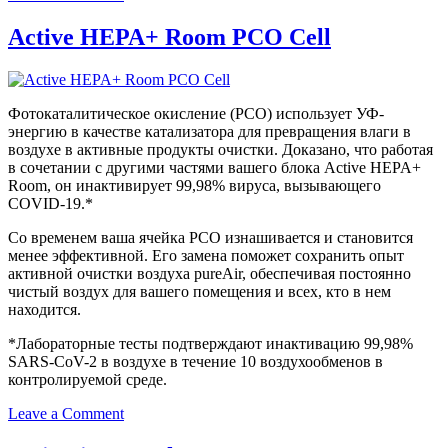
Active
HEPA+
Active HEPA+ Room PCO Cell
Room
PCO
Cell
Фотокаталитическое окисление (PCO) использует УФ-
энергию в качестве катализатора для превращения влаги в
воздухе в активные продукты очистки. Доказано, что работая
в сочетании с другими частями вашего блока Active HEPA+
Room, он инактивирует 99,98% вируса, вызывающего
COVID-19.*
Со временем ваша ячейка PCO изнашивается и становится
менее эффективной. Его замена поможет сохранить опыт
активной очистки воздуха pureAir, обеспечивая постоянно
чистый воздух для вашего помещения и всех, кто в нем
находится.
*Лабораторные тесты подтверждают инактивацию 99,98%
SARS-CoV-2 в воздухе в течение 10 воздухообменов в
контролируемой среде.
on
Leave a Comment
Active